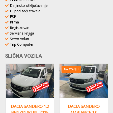
Daljinsko otključavanje
El. podizači stakala
ESP
Klima
Registrovan
Servisna knjiga
Servo volan
Trip Computer
SLIČNA VOZILA
NA STANJU
DACIA SANDERO 1.2
DACIA SANDERO
BENZIN/PLIN, 2015
AMBIANCE 1.0