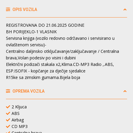
OPIS VOZILA
REGISTROVANA DO 21.06.2025 GODINE
BH PORIJEKLO-1 VLASNIK
Servisna knjiga (vozilo redovno održavano i servisirano u
ovlaštenom servisu)-
Centralno daljinsko otključavanje/zaključavanje / Centralna
brava,Volan podesiv po visini i dubini
Električni podizači stakala x2,Klima.CD-MP3 Radio ,.ABS,
ESP.ISOFIX - kopčanje za dječije sjedalice
R15ke sa zimskim gumama.Bijela boja
OPREMA VOZILA
2 Kljuca
ABS
Airbag
CD MP3
Centralna brava