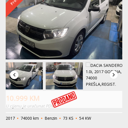
10.999
KM
U cijenu je uračunat PDV
2017
74000 km
Benzin
73 KS
54 KW