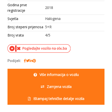
Godina prve
2018
registracije
Svjetla
Halogena
Broj stepeni prijenosa
5+R
Broj vrata
4/5
Podijeli:
Više informacija o vozilu
Zamjena vozila
Ištampaj tehničke detalje vozila