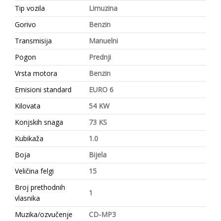
Tip vozila
Limuzina
Gorivo
Benzin
Transmisija
Manuelni
Pogon
Prednji
Vrsta motora
Benzin
Emisioni standard
EURO 6
Kilovata
54 KW
Konjskih snaga
73 KS
Kubikaža
1.0
Boja
Bijela
Veličina felgi
15
Broj prethodnih
1
vlasnika
Muzika/ozvučenje
CD-MP3