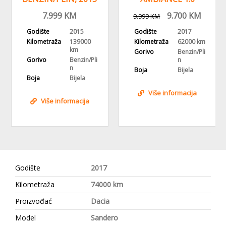
GOD, KLIMA, BH
SCE/LPG, 2017
7.999
KM
9.700
KM
9.999
KM
PORIJEKLO
GODINA
Godište
2015
Godište
2017
Kilometraža
139000
Kilometraža
62000 km
km
Gorivo
Benzin/Pli
Gorivo
Benzin/Pli
n
n
Boja
Bijela
Boja
Bijela
Više informacija
Više informacija
Godište
2017
Kilometraža
74000 km
Proizvođać
Dacia
Model
Sandero