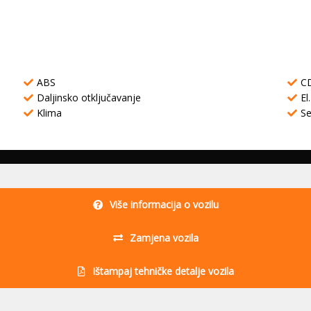
ABS
C
Daljinsko otključavanje
El
Klima
Se
Više informacija o vozilu
Zamjena vozila
Ištampaj tehničke detalje vozila