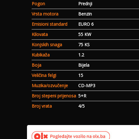
Pogon
Prednji
Vrsta motora
Benzin
Emisioni standard
EURO 6
Kilovata
55 KW
Konjskih snaga
75 KS
Kubikaža
1.2
Boja
Bijela
Veličina felgi
15
Muzika/ozvučenje
CD-MP3
Broj stepeni prijenosa
5+R
Broj vrata
4/5