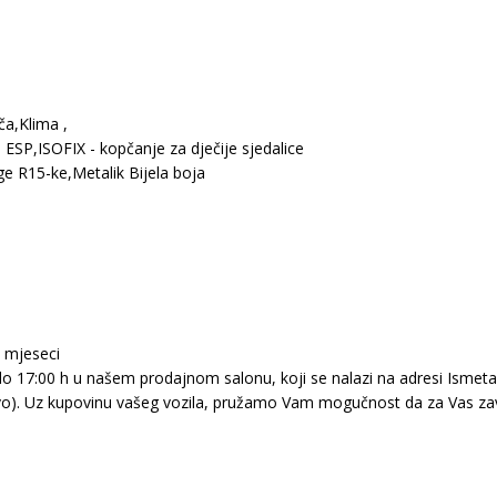
ča,Klima ,
, ESP,ISOFIX - kopčanje za dječije sjedalice
 R15-ke,Metalik Bijela boja
6 mjeseci
 17:00 h u našem prodajnom salonu, koji se nalazi na adresi Ismeta A
evo). Uz kupovinu vašeg vozila, pružamo Vam mogučnost da za Vas zav