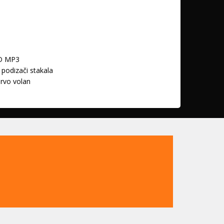
D MP3
. podizači stakala
rvo volan