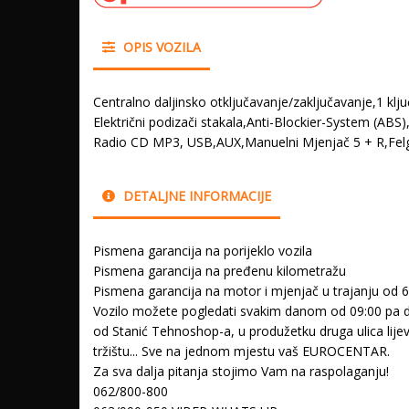
OPIS VOZILA
Centralno daljinsko otključavanje/zaključavanje,1 klju
Električni podizači stakala,Anti-Blockier-System (ABS)
Radio CD MP3, USB,AUX,Manuelni Mjenjač 5 + R,Felge
DETALJNE INFORMACIJE
Pismena garancija na porijeklo vozila
Pismena garancija na pređenu kilometražu
Pismena garancija na motor i mjenjač u trajanju od 
Vozilo možete pogledati svakim danom od 09:00 pa do
od Stanić Tehnoshop-a, u produžetku druga ulica lij
tržištu... Sve na jednom mjestu vaš EUROCENTAR.
Za sva dalja pitanja stojimo Vam na raspolaganju!
062/800-800