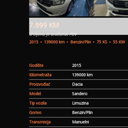
7.999
KM
U cijenu je uračunat PDV
2015
139000 km
Benzin/Plin
75 KS
55 KW
Godište
2015
Kilometraža
139000 km
Proizvođać
Dacia
Model
Sandero
Tip vozila
Limuzina
Gorivo
Benzin/Plin
Transmisija
Manuelni