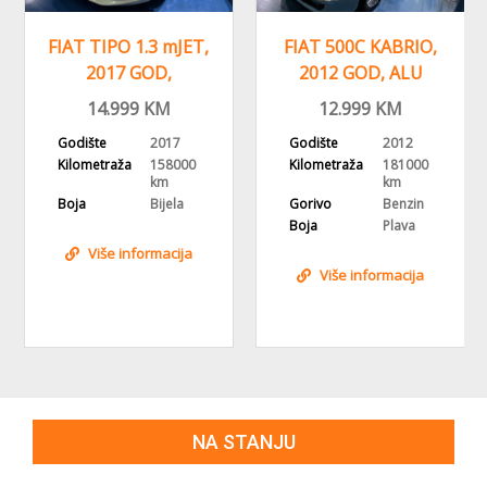
FIAT TIPO 1.3 mJET,
FIAT 500C KABRIO,
2017 GOD,
2012 GOD, ALU
RAMA
PARKING SENZORI,
FELGE, DIGITALNA
14.999
KM
12.999
KM
KLIMA
KLIMA
Godište
2017
Godište
2012
Kilometraža
158000
Kilometraža
181000
km
km
Boja
Bijela
Gorivo
Benzin
Boja
Plava
Više informacija
Više informacija
NA STANJU