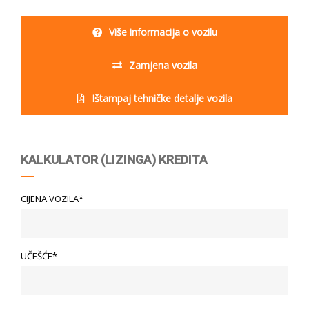
Više informacija o vozilu
Zamjena vozila
Ištampaj tehničke detalje vozila
KALKULATOR (LIZINGA) KREDITA
CIJENA VOZILA*
UČEŠĆE*