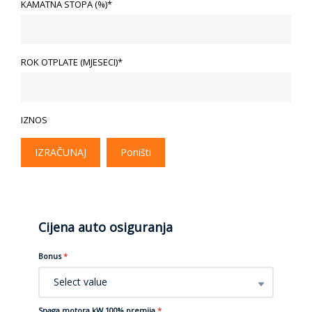
KAMATNA STOPA (%)*
ROK OTPLATE (MJESECI)*
IZNOS
IZRAČUNAJ
Poništi
Cijena auto osiguranja
Bonus
*
Select value
Snaga motora kW 100% premija
*