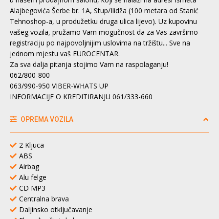
Alajbegovića Šerbe br. 1A, Stup/Ilidža (100 metara od Stanić
Tehnoshop-a, u produžetku druga ulica lijevo). Uz kupovinu
vašeg vozila, pružamo Vam mogučnost da za Vas završimo
registraciju po najpovoljnijim uslovima na tržištu... Sve na
jednom mjestu vaš EUROCENTAR.
Za sva dalja pitanja stojimo Vam na raspolaganju!
062/800-800
063/990-950 VIBER-WHATS UP
INFORMACIJE O KREDITIRANJU 061/333-660
OPREMA VOZILA
2 Kljuca
ABS
Airbag
Alu felge
CD MP3
Centralna brava
Daljinsko otključavanje