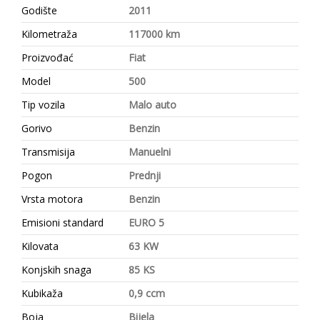
Godište
2011
Kilometraža
117000 km
Proizvođać
Fiat
Model
500
Tip vozila
Malo auto
Gorivo
Benzin
Transmisija
Manuelni
Pogon
Prednji
Vrsta motora
Benzin
Emisioni standard
EURO 5
Kilovata
63 KW
Konjskih snaga
85 KS
Kubikaža
0,9 ccm
Boja
Bijela