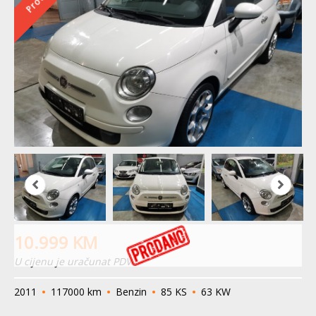
10.999
KM
U cijenu je uračunat PDV
2011
117000 km
Benzin
85 KS
63 KW