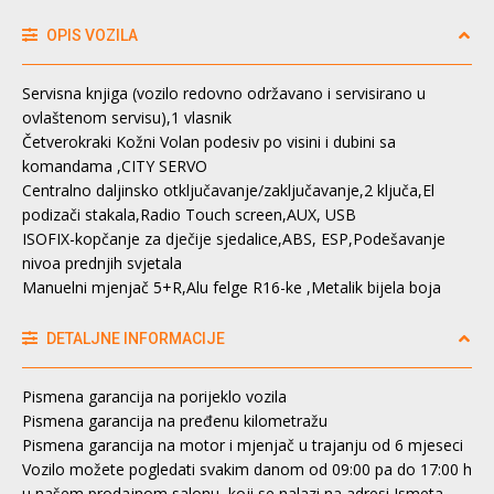
OPIS VOZILA
Servisna knjiga (vozilo redovno održavano i servisirano u
ovlaštenom servisu),1 vlasnik
Četverokraki Kožni Volan podesiv po visini i dubini sa
komandama ,CITY SERVO
Centralno daljinsko otključavanje/zaključavanje,2 ključa,El
podizači stakala,Radio Touch screen,AUX, USB
ISOFIX-kopčanje za dječije sjedalice,ABS, ESP,Podešavanje
nivoa prednjih svjetala
Manuelni mjenjač 5+R,Alu felge R16-ke ,Metalik bijela boja
DETALJNE INFORMACIJE
Pismena garancija na porijeklo vozila
Pismena garancija na pređenu kilometražu
Pismena garancija na motor i mjenjač u trajanju od 6 mjeseci
Vozilo možete pogledati svakim danom od 09:00 pa do 17:00 h
u našem prodajnom salonu, koji se nalazi na adresi Ismeta