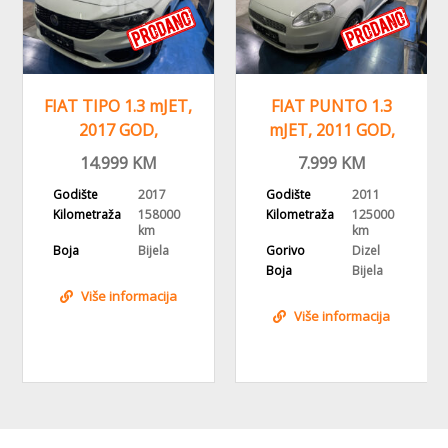
FIAT TIPO 1.3 mJET,
FIAT PUNTO 1.3
2017 GOD,
mJET, 2011 GOD,
RAMA
PARKING SENZORI,
ALU FELGE, KLIMA
14.999
KM
7.999
KM
KLIMA
Godište
2017
Godište
2011
Kilometraža
158000
Kilometraža
125000
km
km
Boja
Bijela
Gorivo
Dizel
Boja
Bijela
Više informacija
Više informacija