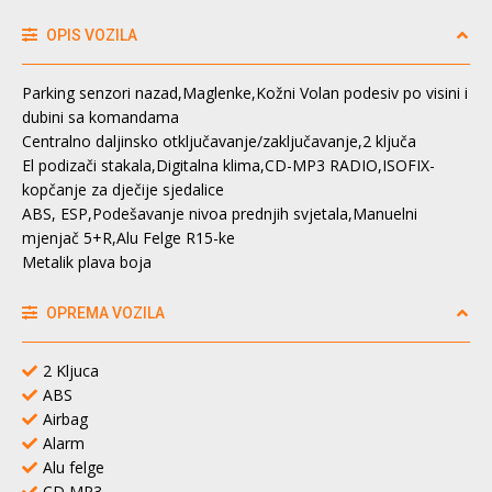
OPIS VOZILA
Parking senzori nazad,Maglenke,Kožni Volan podesiv po visini i
dubini sa komandama
Centralno daljinsko otključavanje/zaključavanje,2 ključa
El podizači stakala,Digitalna klima,CD-MP3 RADIO,ISOFIX-
kopčanje za dječije sjedalice
ABS, ESP,Podešavanje nivoa prednjih svjetala,Manuelni
mjenjač 5+R,Alu Felge R15-ke
Metalik plava boja
OPREMA VOZILA
2 Kljuca
ABS
Airbag
Alarm
Alu felge
CD MP3