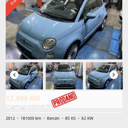
12.999
KM
U cijenu je uračunat PDV
2012
181000 km
Benzin
85 KS
62 KW