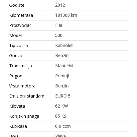
Godište
2012
Kilometraža
181000 km
Proizvođać
Fiat
Model
500
Tip vozila
Kabriolet
Gorivo
Benzin
Transmisija
Manuelni
Pogon
Prednji
Vrsta motora
Benzin
Emisioni standard
EURO 5
Kilovata
62 KW
Konjskih snaga
85 KS
Kubikaža
0,9 ccm
Boja
Plava