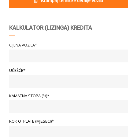
Ištampaj tehničke detalje vozila
KALKULATOR (LIZINGA) KREDITA
CIJENA VOZILA*
UČEŠĆE*
KAMATNA STOPA (%)*
ROK OTPLATE (MJESECI)*