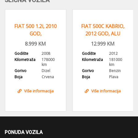
SLIČNA VOZILA
FIAT 500 1.2i, 2010
FIAT 500C KABRIO,
GOD,
2012 GOD, ALU
REGISTROVAN,PANORAMA
FELGE, DIGITALNA
8.999
KM
12.999
KM
KLIMA
Godište
2008
Godište
2012
Kilometraža
178000
Kilometraža
181000
km
km
Gorivo
Dizel
Gorivo
Benzin
Boja
Crvena
Boja
Plava
Više informacija
Više informacija
PONUDA VOZILA