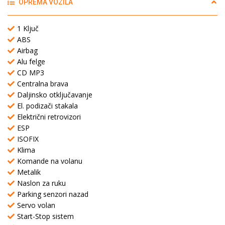
OPREMA VOZILA
1 Ključ
ABS
Airbag
Alu felge
CD MP3
Centralna brava
Daljinsko otključavanje
El. podizači stakala
Električni retrovizori
ESP
ISOFIX
Klima
Komande na volanu
Metalik
Naslon za ruku
Parking senzori nazad
Servo volan
Start-Stop sistem