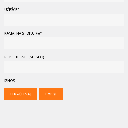
UČEŠĆE*
KAMATNA STOPA (%)*
ROK OTPLATE (MJESECI)*
IZNOS
IZRAČUNAJ
Poništi