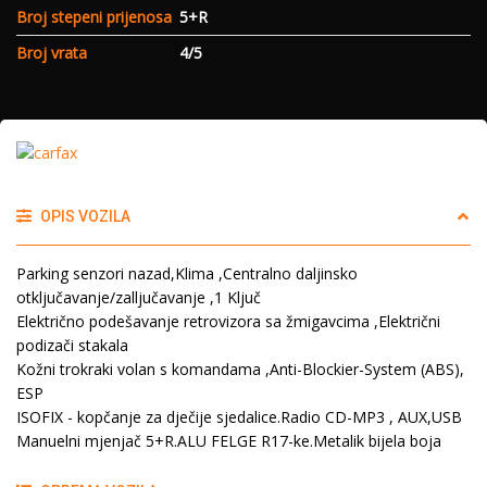
Broj stepeni prijenosa
5+R
Broj vrata
4/5
OPIS VOZILA
Parking senzori nazad,Klima ,Centralno daljinsko
otključavanje/zalljučavanje ,1 Ključ
Električno podešavanje retrovizora sa žmigavcima ,Električni
podizači stakala
Kožni trokraki volan s komandama ,Anti-Blockier-System (ABS),
ESP
ISOFIX - kopčanje za dječije sjedalice.Radio CD-MP3 , AUX,USB
Manuelni mjenjač 5+R.ALU FELGE R17-ke.Metalik bijela boja