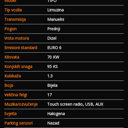
Model
TIPO
Tip vozila
Limuzina
Transmisija
Manuelni
Pogon
Prednji
Vrsta motora
Dizel
Emisioni standard
EURO 6
Kilovata
70 KW
Konjskih snaga
95 KS
Kubikaža
1.3
Boja
Bijela
Veličina felgi
17
Muzika/ozvučenje
Touch screen radio, USB, AUX
Svjetla
Halogena
Parking senzori
Nazad