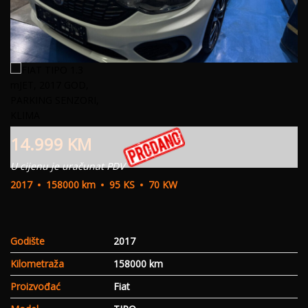
14.999
KM
U cijenu je uračunat PDV
2017
158000 km
95 KS
70 KW
Godište
2017
Kilometraža
158000 km
Proizvođać
Fiat