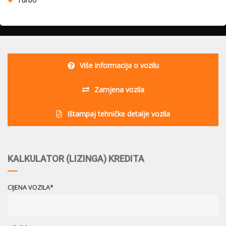
Više informacija o vozilu
Zamjena vozila
Ištampaj tehničke detalje vozila
KALKULATOR (LIZINGA) KREDITA
CIJENA VOZILA*