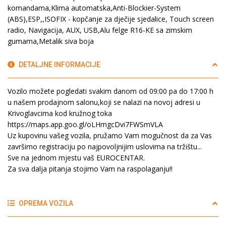
komandama,Klima automatska,Anti-Blockier-System
(ABS),ESP,,ISOFIX - kopčanje za dječije sjedalice, Touch screen
radio, Navigacija, AUX, USB,Alu felge R16-KE sa zimskim
gumama,Metalik siva boja
DETALJNE INFORMACIJE
Vozilo možete pogledati svakim danom od 09:00 pa do 17:00 h
u našem prodajnom salonu,koji se nalazi na novoj adresi u
Krivoglavcima kod kružnog toka
https://maps.app.goo.gl/oLHmgcDvi7FWSmVLA
Uz kupovinu vašeg vozila, pružamo Vam mogučnost da za Vas
završimo registraciju po najpovoljnijim uslovima na tržištu...
Sve na jednom mjestu vaš EUROCENTAR.
Za sva dalja pitanja stojimo Vam na raspolaganju!!
OPREMA VOZILA