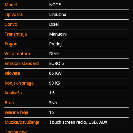
Model
NOTE
Tip vozila
Limuzina
Gorivo
Dizel
Transmisija
Manuelni
Pogon
Prednji
Vrsta motora
Dizel
Emisioni standard
EURO 5
Kilovata
66 KW
Konjskih snaga
90 KS
Kubikaža
1.5
Boja
Siva
Veličina felgi
16
Muzika/ozvučenje
Touch screen radio, USB, AUX
Godina prve