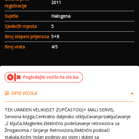
2011
registracije
Svjetla
Halogena
Sjedećih mjesta
5
Broj stepeni prijenosa
5+R
Broj vrata
4/5
OPIS VOZILA
TEK URAĐEN VELIKI(SET ZUPČASTOG)+ MALI SERVIS,
Servisna knjiga,Centralno daljinsko otključavanje/zaključavanje
,2 Ključa,Maglenke,Električno podešavanje retrovizora sa
Žmigavcima / Grijanje Retrovizora,Električni podizači
stakala,Kožni Volan podesiv po visini i dubini sa