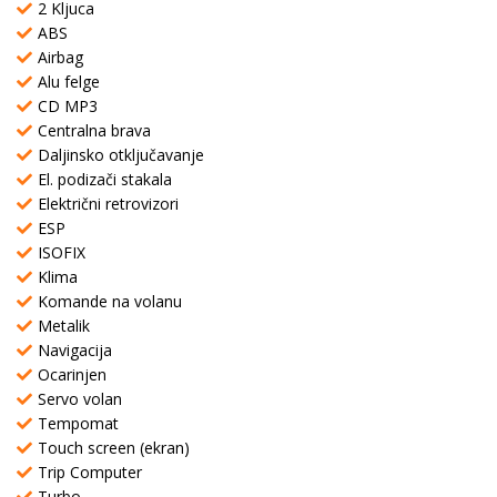
2 Kljuca
ABS
Airbag
Alu felge
CD MP3
Centralna brava
Daljinsko otključavanje
El. podizači stakala
Električni retrovizori
ESP
ISOFIX
Klima
Komande na volanu
Metalik
Navigacija
Ocarinjen
Servo volan
Tempomat
Touch screen (ekran)
Trip Computer
Turbo