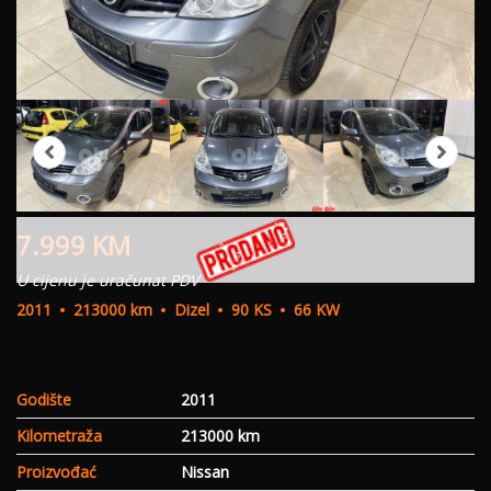
7.999
KM
U cijenu je uračunat PDV
2011
213000 km
Dizel
90 KS
66 KW
Godište
2011
Kilometraža
213000 km
Proizvođać
Nissan