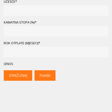
UČEŠĆE*
KAMATNA STOPA (%)*
ROK OTPLATE (MJESECI)*
IZNOS
IZRAČUNAJ
Poništi