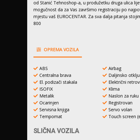
od Stanić Tehnoshop-a, u produžetku druga ulica lij
mogučnost da za Vas završimo registraciju po najpovo
mjestu vaš EUROCENTAR. Za sva dalja pitanja stoji
800
OPREMA VOZILA
ABS
Airbag
Centralna brava
Daljinsko otklj
El. podizači stakala
Električni retrov
ISOFIX
Klima
Metalik
Naslon za ruku
Ocarinjen
Registrovan
Servisna knjiga
Servo volan
Tempomat
Touch screen (
SLIČNA VOZILA