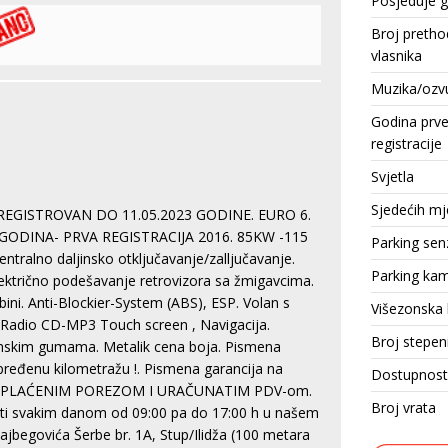
Posjeduje 
Broj pretho
vlasnika
Muzika/ozv
Godina prv
registracije
Svjetla
Sjedećih mj
 REGISTROVAN DO 11.05.2023 GODINE. EURO 6.
15. GODINA- PRVA REGISTRACIJA 2016. 85KW -115
Parking sen
ntralno daljinsko otključavanje/zalljučavanje.
Parking ka
Električno podešavanje retrovizora sa žmigavcima.
ubini. Anti-Blockier-System (ABS), ESP. Volan s
Višezonska 
. Radio CD-MP3 Touch screen , Navigacija.
Broj stepen
kim gumama. Metalik cena boja. Pismena
 pređenu kilometražu !. Pismena garancija na
Dostupnost
ENA SA PLAĆENIM POREZOM I URAČUNATIM PDV-om.
Broj vrata
ti svakim danom od 09:00 pa do 17:00 h u našem
lajbegovića Šerbe br. 1A, Stup/Ilidža (100 metara