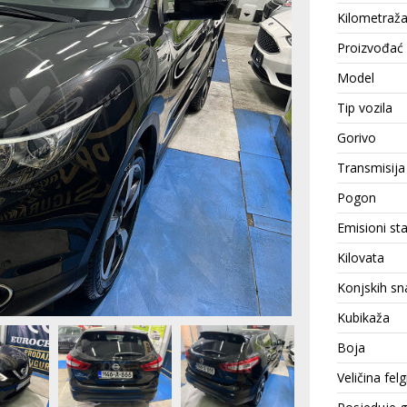
Kilometraž
Proizvođać
Model
Tip vozila
Gorivo
Transmisija
Pogon
Emisioni st
Kilovata
Konjskih sn
Kubikaža
Boja
Veličina felg