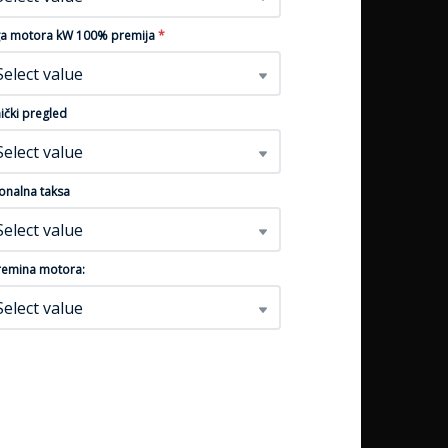
a motora kW 100% premija
*
Select value
ički pregled
Select value
onalna taksa
Select value
emina motora:
Select value