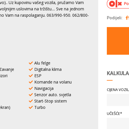
evo).. Uz kupovinu vašeg vozila, pružamo Vam
ljnijim uslovima na tržištu.... Sve na jednom
mo Vam na raspolaganju. 063/990-950. 062/800-
Podijeli:
Alu felge
učavanje
Digitalna klima
KALKULA
izori
ESP
Komande na volanu
Navigacija
CIJENA VOZI
Senzor auto. svjetla
Start-Stop sistem
ekran)
Turbo
UČEŠĆE*