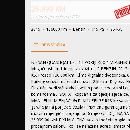
26.999
KM
U cijenu je uračunat PDV
2015
136000 km
Benzin
115 KS
85 KW
OPIS VOZILA
NISSAN QUASHQAI 1.2i. BH PORIJEKLO 1 VLASNIK.
Mogućnost kreditiranja za vozila. 1.2 BENZIN. 20
KS. Prešao 136.000 km. Klima digitalna dvozonska. Ce
Parking senzori naprijed i nazad, 2 ključa- Keyless. 
Električni podizači stakala volan podesiv po visini i d
komandama , ISOFIX - kopčanje za dječije sjedalice
MANUELNI MJENJAČ 6+R. ALU FELGE R18-ke sa zims
garancija na porijeklo vozila !. Pismena garancija na
motor i mjenjač u trajanju od 6 mjeseci !. CIJ
26.999,00 KM. FIXNA CIJENA. Vozilo možete pogleda
prodajnom salonu,. koji se nalazi na adresi Ismeta A