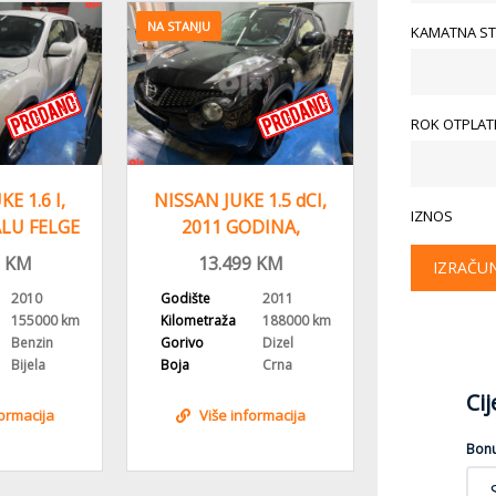
NA STANJU
KAMATNA ST
ROK OTPLATE
E 1.6 I,
NISSAN JUKE 1.5 dCI,
NISSAN N
IZNOS
ALU FELGE
2011 GODINA,
2013 GODI
NA KLIMA
REGISTROVAN
2 KL
KM
13.499
KM
9.999
KM
IZRAČU
2010
Godište
2011
Godište
155000 km
Kilometraža
188000 km
Kilometraža
Benzin
Gorivo
Dizel
Gorivo
Bijela
Boja
Crna
Boja
Ci
formacija
Više informacija
Više i
Bon