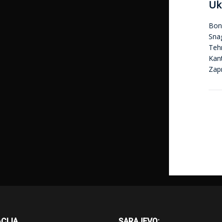
Uk
Bon
Sna
Tehn
Kan
Zap
CIJA
SARAJEVO: