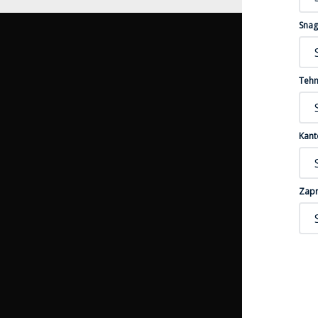
Snag
Tehn
Kant
Zapr