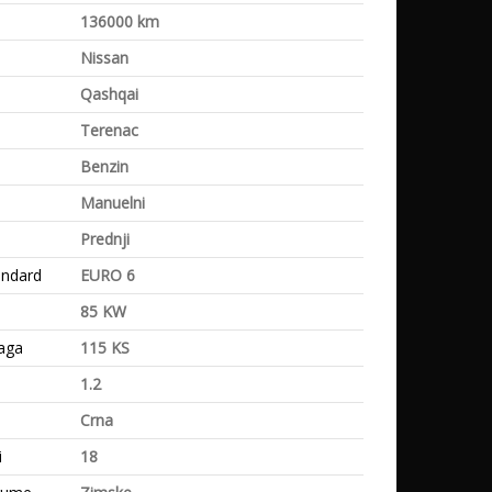
a
136000 km
Nissan
Qashqai
Terenac
Benzin
Manuelni
Prednji
andard
EURO 6
85 KW
aga
115 KS
1.2
Crna
i
18