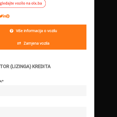
Više informacija o vozilu
Zamjena vozila
TOR (LIZINGA) KREDITA
LA*