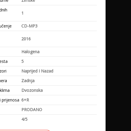
gume
Zimske
dnih
1
učenje
CD-MP3
e
2016
Halogena
esta
5
zori
Naprijed I Nazad
mera
Zadnja
klima
Dvozonska
i prijenosa
6+R
PRODANO
4/5