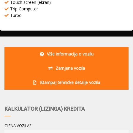
Touch screen (ekran)
Trip Computer
Turbo
Više informacija o vozilu
Zamjena vozila
Ištampaj tehničke detalje vozila
KALKULATOR (LIZINGA) KREDITA
CIJENA VOZILA*