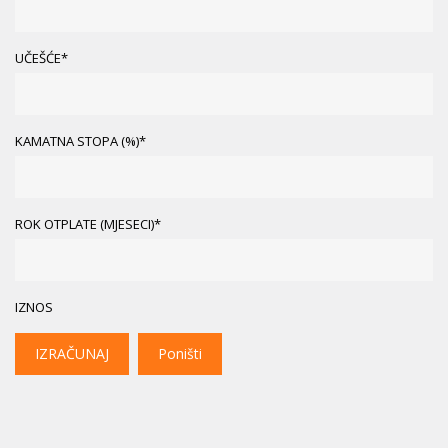
UČEŠĆE*
KAMATNA STOPA (%)*
ROK OTPLATE (MJESECI)*
IZNOS
IZRAČUNAJ
Poništi