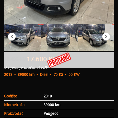
17.600
KM
18.499
KM
U cijenu je uračunat PDV
2018
89000 km
Dizel
75 KS
55 KW
Godište
2018
Kilometraža
89000 km
Proizvođać
Peugeot