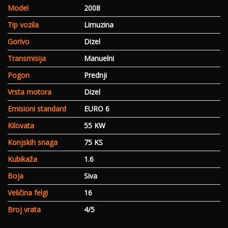
Model
2008
Tip vozila
Limuzina
Gorivo
Dizel
Transmisija
Manuelni
Pogon
Prednji
Vrsta motora
Dizel
Emisioni standard
EURO 6
Kilovata
55 KW
Konjskih snaga
75 KS
Kubikaža
1.6
Boja
Siva
Veličina felgi
16
Broj vrata
4/5