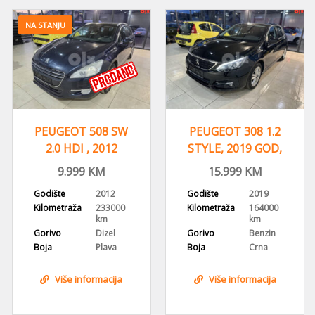
NA STANJU
PEUGEOT 508 SW
PEUGEOT 308 1.2
2.0 HDI , 2012
STYLE, 2019 GOD,
GODINA, NAVI,HEAD
NAVIGACIJA,ALU
9.999
KM
15.999
KM
UP
FELGE
Godište
2012
Godište
2019
Kilometraža
233000
Kilometraža
164000
km
km
Gorivo
Dizel
Gorivo
Benzin
Boja
Plava
Boja
Crna
Više informacija
Više informacija