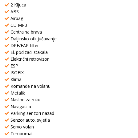
2 Kljuca
ABS
Airbag
CD MP3
Centralna brava
Daljinsko otključavanje
DPF/FAP filter
El. podizači stakala
Električni retrovizori
ESP
ISOFIX
Klima
Komande na volanu
Metalik
Naslon za ruku
Navigacija
Parking senzori nazad
Senzor auto. svjetla
Servo volan
Tempomat