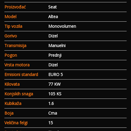
Proizvođać
Seat
Model
Altea
Tip vozila
Monovolumen
Gorivo
Dizel
Transmisija
Manuelni
Pogon
Prednji
Vrsta motora
Dizel
Emisioni standard
EURO 5
Kilovata
77 KW
Konjskih snaga
105 KS
Kubikaža
1.6
Boja
Crna
Veličina felgi
15