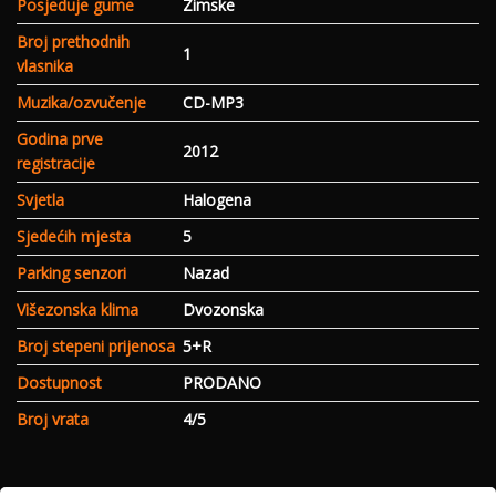
Posjeduje gume
Zimske
Broj prethodnih
1
vlasnika
Muzika/ozvučenje
CD-MP3
Godina prve
2012
registracije
Svjetla
Halogena
Sjedećih mjesta
5
Parking senzori
Nazad
Višezonska klima
Dvozonska
Broj stepeni prijenosa
5+R
Dostupnost
PRODANO
Broj vrata
4/5