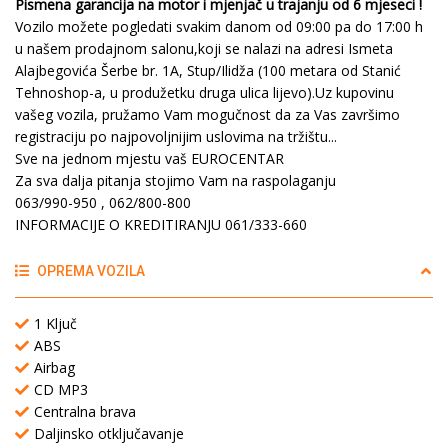
Pismena garancija na motor i mjenjač u trajanju od 6 mjeseci !
Vozilo možete pogledati svakim danom od 09:00 pa do 17:00 h
u našem prodajnom salonu,koji se nalazi na adresi Ismeta
Alajbegovića Šerbe br. 1A, Stup/Ilidža (100 metara od Stanić
Tehnoshop-a, u produžetku druga ulica lijevo).Uz kupovinu
vašeg vozila, pružamo Vam mogučnost da za Vas završimo
registraciju po najpovoljnijim uslovima na tržištu...
Sve na jednom mjestu vaš EUROCENTAR
Za sva dalja pitanja stojimo Vam na raspolaganju
063/990-950 , 062/800-800
INFORMACIJE O KREDITIRANJU 061/333-660
OPREMA VOZILA
1 Ključ
ABS
Airbag
CD MP3
Centralna brava
Daljinsko otključavanje