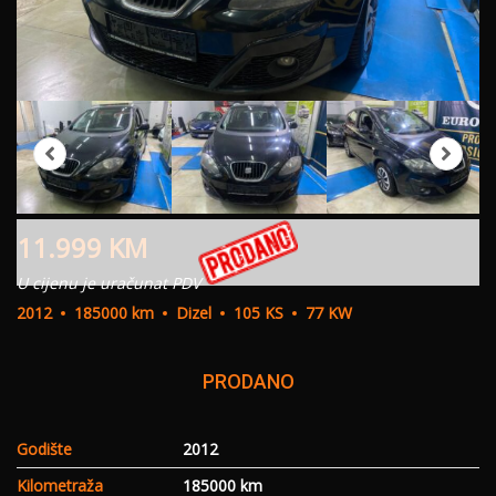
11.999
KM
U cijenu je uračunat PDV
2012
185000 km
Dizel
105 KS
77 KW
PRODANO
Godište
2012
Kilometraža
185000 km