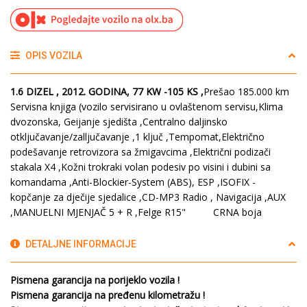
OPIS VOZILA
1.6 DIZEL ,
2012. GODINA,
77 KW -105 KS ,
Prešao 185.000 km
Servisna knjiga (vozilo servisirano u ovlaštenom servisu,Klima
dvozonska, Geijanje sjedišta ,Centralno daljinsko
otključavanje/zalljučavanje ,1 ključ ,Tempomat,Električno
podešavanje retrovizora sa žmigavcima ,Električni podizači
stakala X4 ,Kožni trokraki volan podesiv po visini i dubini sa
komandama ,Anti-Blockier-System (ABS), ESP ,ISOFIX -
kopčanje za dječije sjedalice ,CD-MP3 Radio , Navigacija ,AUX
,MANUELNI MJENJAČ 5 + R ,Felge R15" CRNA boja
DETALJNE INFORMACIJE
Pismena garancija na porijeklo vozila !
Pismena garancija na pređenu kilometražu !