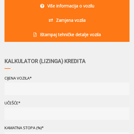
Više informacija o vozilu
Zamjena vozila
Ištampaj tehničke detalje vozila
KALKULATOR (LIZINGA) KREDITA
CIJENA VOZILA*
UČEŠĆE*
KAMATNA STOPA (%)*