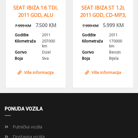
SEAT IBIZA 1.6 TDI,
SEAT IBIZA ST 1.2i,
2011 GOD, ALU
2011 GOD, CD-MP3,
FELGE,KLIMA
KLIMA
7.500
KM
5.999
KM
7.999
KM
7.999
KM
Godište
2011
Godište
2011
Kilometraža
207000
Kilometraža
170000
km
km
Gorivo
Dizel
Gorivo
Benzin
Boja
Siva
Boja
Bijela
Više informacija
Više informacija
PONUDA VOZILA
Putnička vozila
Dostavna vozila