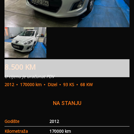
8.500
KM
U cijenu je uračunat PDV
2012
170000 km
Dizel
93 KS
68 KW
NA STANJU
Godište
2012
Kilometraža
170000 km