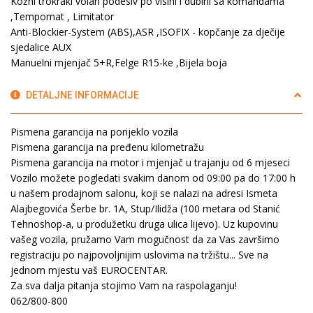
Kožni trokraki volan podesiv po visini i dubini sa komandama
,Tempomat , Limitator
Anti-Blockier-System (ABS),ASR ,ISOFIX - kopčanje za dječije
sjedalice AUX
Manuelni mjenjač 5+R,Felge R15-ke ,Bijela boja
DETALJNE INFORMACIJE
Pismena garancija na porijeklo vozila
Pismena garancija na pređenu kilometražu
Pismena garancija na motor i mjenjač u trajanju od 6 mjeseci
Vozilo možete pogledati svakim danom od 09:00 pa do 17:00 h
u našem prodajnom salonu, koji se nalazi na adresi Ismeta
Alajbegovića Šerbe br. 1A, Stup/Ilidža (100 metara od Stanić
Tehnoshop-a, u produžetku druga ulica lijevo). Uz kupovinu
vašeg vozila, pružamo Vam mogučnost da za Vas završimo
registraciju po najpovoljnijim uslovima na tržištu... Sve na
jednom mjestu vaš EUROCENTAR.
Za sva dalja pitanja stojimo Vam na raspolaganju!
062/800-800