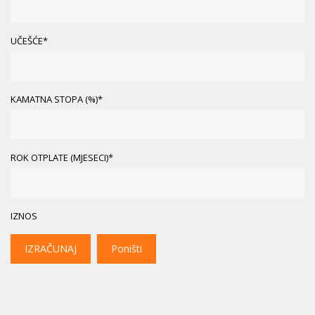
UČEŠĆE*
KAMATNA STOPA (%)*
ROK OTPLATE (MJESECI)*
IZNOS
IZRAČUNAJ
Poništi