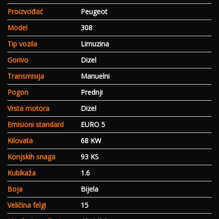
Proizvođać
Peugeot
Model
308
Tip vozila
Limuzina
Gorivo
Dizel
Transmisija
Manuelni
Pogon
Prednji
Vrsta motora
Dizel
Emisioni standard
EURO 5
Kilovata
68 KW
Konjskih snaga
93 KS
Kubikaža
1.6
Boja
Bijela
Veličina felgi
15