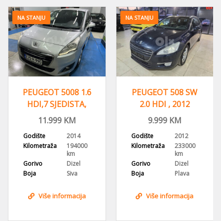
NA STANJU
OT 5008 1.6
PEUGEOT 508 SW
PEUGEO
 SJEDISTA,
2.0 HDI , 2012
STYLE, 
OMATIK,
GODINA, NAVI,HEAD
NAVIGA
.999
KM
9.999
KM
15.
VIGACIJA
UP
F
2014
Godište
2012
Godište
aža
194000
Kilometraža
233000
Kilometra
km
km
Dizel
Gorivo
Dizel
Gorivo
Siva
Boja
Plava
Boja
e informacija
Više informacija
Više 