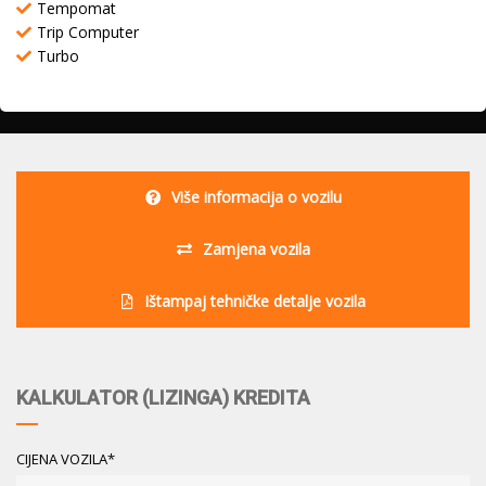
Tempomat
Trip Computer
Turbo
Više informacija o vozilu
Zamjena vozila
Ištampaj tehničke detalje vozila
KALKULATOR (LIZINGA) KREDITA
CIJENA VOZILA*