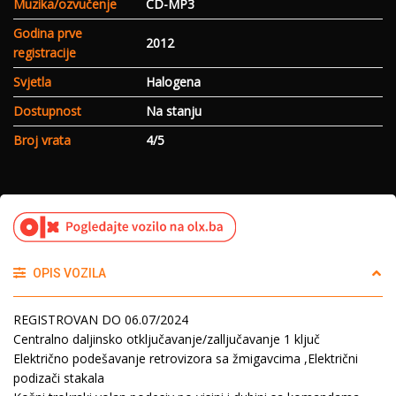
Muzika/ozvučenje
CD-MP3
Godina prve
2012
registracije
Svjetla
Halogena
Dostupnost
Na stanju
Broj vrata
4/5
OPIS VOZILA
REGISTROVAN DO 06.07/2024
Centralno daljinsko otključavanje/zalljučavanje 1 ključ
Električno podešavanje retrovizora sa žmigavcima ,Električni
podizači stakala