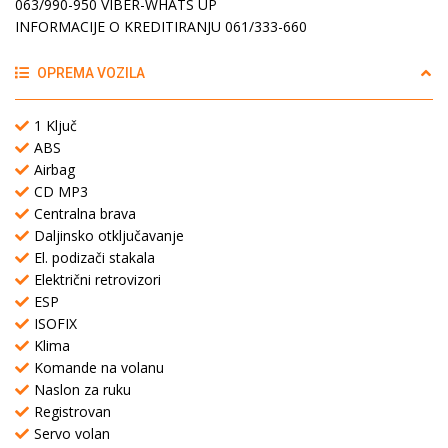
063/990-950 VIBER-WHATS UP
INFORMACIJE O KREDITIRANJU 061/333-660
OPREMA VOZILA
1 Ključ
ABS
Airbag
CD MP3
Centralna brava
Daljinsko otključavanje
El. podizači stakala
Električni retrovizori
ESP
ISOFIX
Klima
Komande na volanu
Naslon za ruku
Registrovan
Servo volan