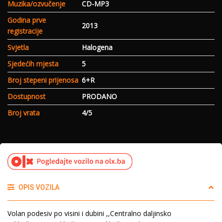
Muzika/ozvučenje
CD-MP3
Godina prve
2013
registracije
Svjetla
Halogena
Sjedećih mjesta
5
Broj stepeni prijenosa
6+R
Dostupnost
PRODANO
Broj vrata
4/5
OPIS VOZILA
Volan podesiv po visini i dubini ,,Centralno daljinsko