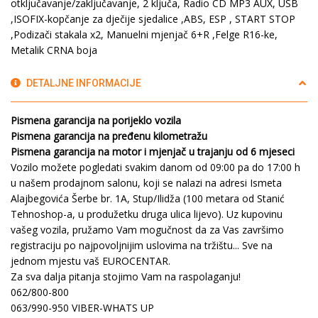
otključavanje/zaključavanje, 2 ključa, Radio CD MP3 AUX, USB
,ISOFIX-kopčanje za dječije sjedalice ,ABS, ESP , START STOP
,Podizači stakala x2, Manuelni mjenjač 6+R ,Felge R16-ke,
Metalik CRNA boja
DETALJNE INFORMACIJE
Pismena garancija na porijeklo vozila
Pismena garancija na pređenu kilometražu
Pismena garancija na motor i mjenjač u trajanju od 6 mjeseci
Vozilo možete pogledati svakim danom od 09:00 pa do 17:00 h
u našem prodajnom salonu, koji se nalazi na adresi Ismeta
Alajbegovića Šerbe br. 1A, Stup/Ilidža (100 metara od Stanić
Tehnoshop-a, u produžetku druga ulica lijevo). Uz kupovinu
vašeg vozila, pružamo Vam mogučnost da za Vas završimo
registraciju po najpovoljnijim uslovima na tržištu... Sve na
jednom mjestu vaš EUROCENTAR.
Za sva dalja pitanja stojimo Vam na raspolaganju!
062/800-800
063/990-950 VIBER-WHATS UP