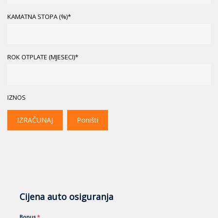
KAMATNA STOPA (%)*
ROK OTPLATE (MJESECI)*
IZNOS
IZRAČUNAJ
Poništi
Cijena auto osiguranja
Bonus
*