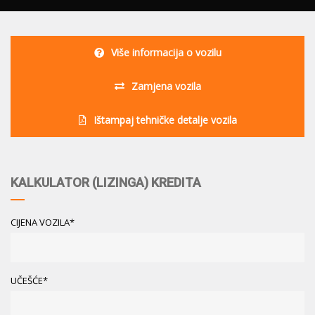
Više informacija o vozilu
Zamjena vozila
Ištampaj tehničke detalje vozila
KALKULATOR (LIZINGA) KREDITA
CIJENA VOZILA*
UČEŠĆE*