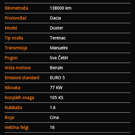
Kilometraža
138000 km
Proizvođać
Dacia
Model
Duster
Tip vozila
Terenac
Transmisija
Manuelni
Pogon
Sva Četiri
Vrsta motora
Benzin
Emisioni standard
EURO 5
Kilovata
77 KW
Konjskih snaga
105 KS
Kubikaža
1.6
Boja
Crna
Veličina felgi
16