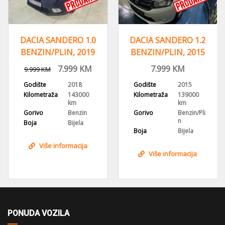
DACIA SANDERO 1.2
DACIA SANDERO
BENZIN/PLIN, 2015
AMBIANCE 1.0
GOD, KLIMA, BH
SCE/LPG, 2017
7.999
KM
9.700
KM
9.999
KM
PORIJEKLO
GODINA
Godište
2015
Godište
2017
Kilometraža
139000
Kilometraža
62000 km
km
Gorivo
Benzin/Pli
Gorivo
Benzin/Pli
n
n
Boja
Bijela
Boja
Bijela
Više informacija
Više informacija
PONUDA VOZILA