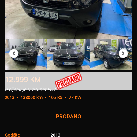
12.999
KM
U cijenu je uračunat PDV
2013
138000 km
105 KS
77 KW
PRODANO
Godište
2013