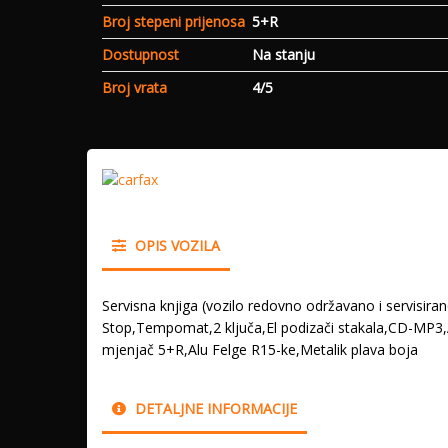
Broj stepeni prijenosa
5+R
Dostupnost
Na stanju
Broj vrata
4/5
OPIS VOZILA
Servisna knjiga (vozilo redovno održavano i servisir
Stop,Tempomat,2 ključa,El podizači stakala,CD-MP3,A
mjenjač 5+R,Alu Felge R15-ke,Metalik plava boja
DETALJNE INFORMACIJE