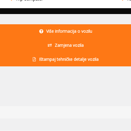
Više informacija o vozilu
Zamjena vozila
Ištampaj tehničke detalje vozila