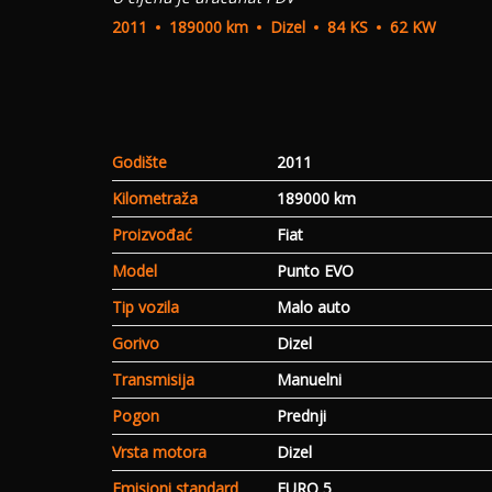
2011
189000 km
Dizel
84 KS
62 KW
Godište
2011
Kilometraža
189000 km
Proizvođać
Fiat
Model
Punto EVO
Tip vozila
Malo auto
Gorivo
Dizel
Transmisija
Manuelni
Pogon
Prednji
Vrsta motora
Dizel
Emisioni standard
EURO 5