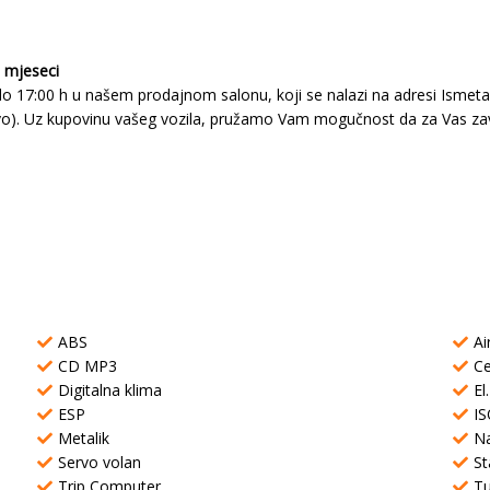
6 mjeseci
 17:00 h u našem prodajnom salonu, koji se nalazi na adresi Ismeta A
evo). Uz kupovinu vašeg vozila, pružamo Vam mogučnost da za Vas zav
ABS
Ai
CD MP3
Ce
Digitalna klima
El
ESP
IS
Metalik
Na
Servo volan
St
Trip Computer
T