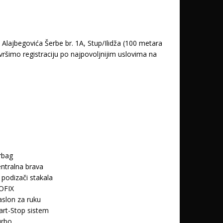
lajbegovića Šerbe br. 1A, Stup/Ilidža (100 metara
ršimo registraciju po najpovoljnijim uslovima na
rbag
ntralna brava
. podizači stakala
OFIX
slon za ruku
art-Stop sistem
urbo