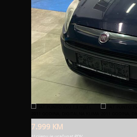
7.999
KM
U cijenu je uračunat PDV