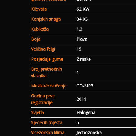
Kilovata
62 KW
Konjskih snaga
84 KS
Kubikaža
1.3
Boja
Plava
Veličina felgi
15
Posjeduje gume
Zimske
Broj prethodnih
1
vlasnika
Muzika/ozvučenje
CD-MP3
Godina prve
2011
registracije
Svjetla
Halogena
Sjedećih mjesta
5
Višezonska klima
Jednozonska