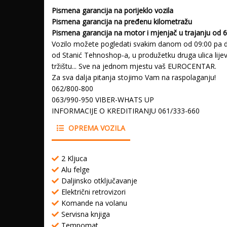
Pismena garancija na porijeklo vozila
Pismena garancija na pređenu kilometražu
Pismena garancija na motor i mjenjač u trajanju od 
Vozilo možete pogledati svakim danom od 09:00 pa do
od Stanić Tehnoshop-a, u produžetku druga ulica lij
tržištu... Sve na jednom mjestu vaš EUROCENTAR.
Za sva dalja pitanja stojimo Vam na raspolaganju!
062/800-800
063/990-950 VIBER-WHATS UP
INFORMACIJE O KREDITIRANJU 061/333-660
OPREMA VOZILA
2 Kljuca
Alu felge
Daljinsko otključavanje
Električni retrovizori
Komande na volanu
Servisna knjiga
Tempomat