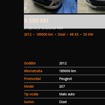
9.500
KM
U cijenu je uračunat PDV
2012
189000 km
Dizel
68 KS
50 KW
Godište
2012
Kilometraža
189000 km
Proizvođać
Peugeot
Model
207
Tip vozila
Malo auto
Gorivo
Dizel