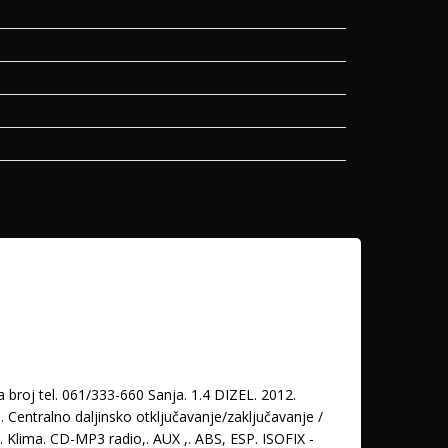
broj tel. 061/333-660 Sanja. 1.4 DIZEL. 2012.
 Centralno daljinsko otključavanje/zaključavanje /
a. Klima. CD-MP3 radio,. AUX ,. ABS, ESP. ISOFIX -