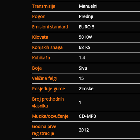
Transmisija
Manuelni
Pogon
Prednji
Emisioni standard
EURO 5
Kilovata
50 KW
Konjskih snaga
68 KS
Kubikaža
1.4
Boja
Siva
Veličina felgi
15
Posjeduje gume
Zimske
Broj prethodnih
1
vlasnika
Muzika/ozvučenje
CD-MP3
Godina prve
2012
registracije