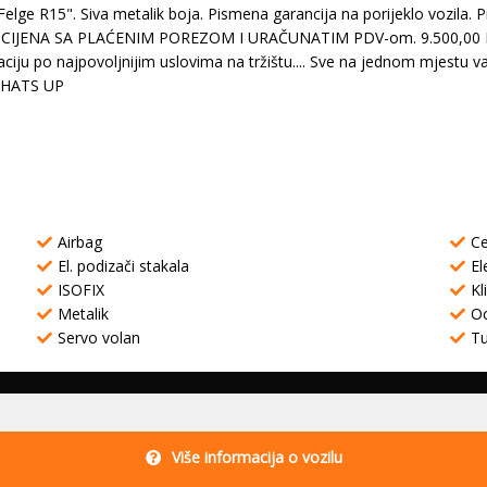
 Felge R15". Siva metalik boja. Pismena garancija na porijeklo vozila
eci. CIJENA SA PLAĆENIM POREZOM I URAČUNATIM PDV-om. 9.500,00 KM.
ju po najpovoljnijim uslovima na tržištu.... Sve na jednom mjestu 
-WHATS UP
Airbag
Ce
El. podizači stakala
El
ISOFIX
Kl
Metalik
Oc
Servo volan
T
Više informacija o vozilu