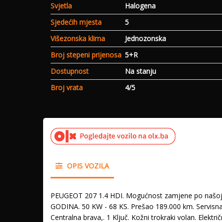
Svjetla
Halogena
Sjedećih mjesta
5
Višezonska klima
Jednozonska
Broj stepeni prijenosa
5+R
Dostupnost
Na stanju
Broj vrata
4/5
OPIS VOZILA
PEUGEOT 207 1.4 HDI. Mogućnost zamjene po našoj proc
GODINA. 50 KW - 68 KS. Prešao 189.000 km. Servisna k
Centralna brava,. 1 Ključ. Kožni trokraki volan. Elekt