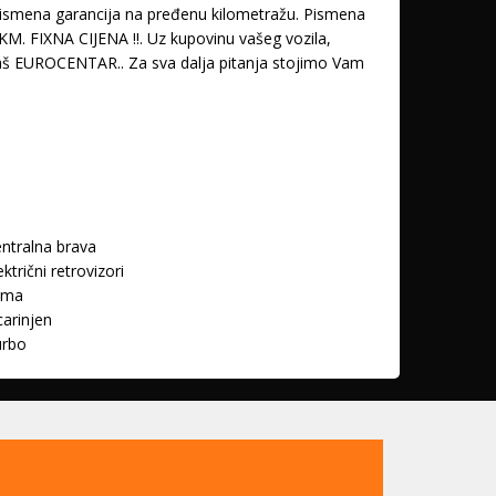
. Pismena garancija na pređenu kilometražu. Pismena
 FIXNA CIJENA !!. Uz kupovinu vašeg vozila,
vaš EUROCENTAR.. Za sva dalja pitanja stojimo Vam
ntralna brava
ektrični retrovizori
ima
arinjen
urbo