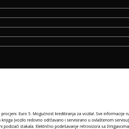
jeni. Euro 5. Mogućnost kreditiranja za vozila!. Sve informacije na 
njiga (vozilo redovno održavano i servisirano u ovlaštenom servisu).
rični podizači stakala. Električno podešavanje retrovizora sa žmigavcim