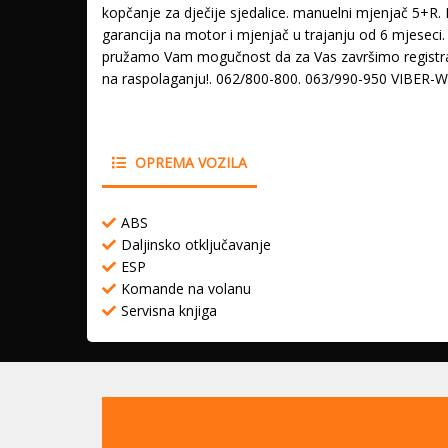
kopčanje za dječije sjedalice. manuelni mjenjač 5+R.
garancija na motor i mjenjač u trajanju od 6 mjes
pružamo Vam mogučnost da za Vas završimo registraci
na raspolaganju!. 062/800-800. 063/990-950 VIBER
OPREMA VOZILA
ABS
Daljinsko otključavanje
ESP
Komande na volanu
Servisna knjiga