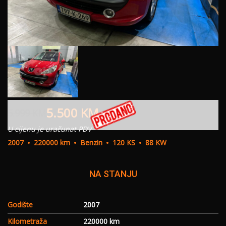
5.500
KM
5.999
KM
U cijenu je uračunat PDV
2007
220000 km
Benzin
120 KS
88 KW
NA STANJU
Godište
2007
Kilometraža
220000 km