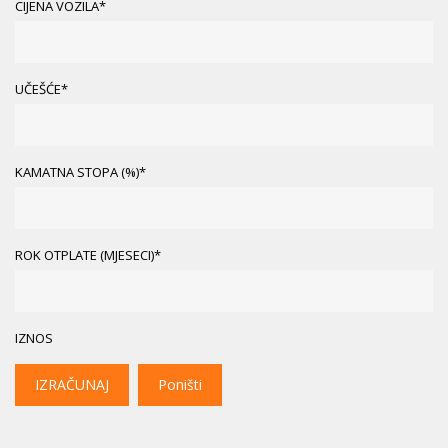
CIJENA VOZILA*
UČEŠĆE*
KAMATNA STOPA (%)*
ROK OTPLATE (MJESECI)*
IZNOS
IZRAČUNAJ
Poništi