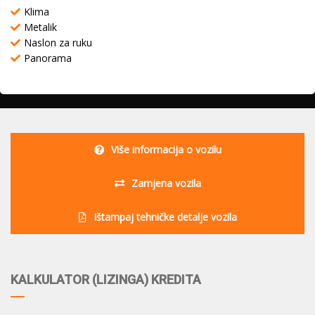
Klima
Metalik
Naslon za ruku
Panorama
Više informacija o vozilu
Zamjena vozila
Ištampaj tehničke detalje vozila
KALKULATOR (LIZINGA) KREDITA