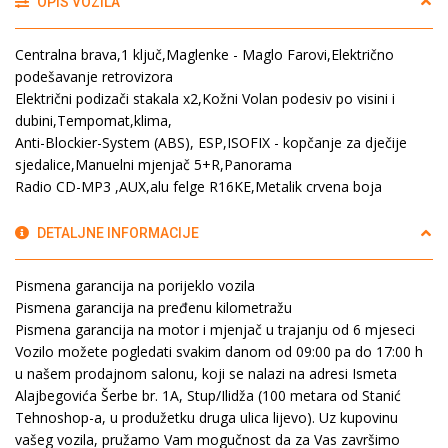
OPIS VOZILA
Centralna brava,1 ključ,Maglenke - Maglo Farovi,Električno
podešavanje retrovizora
Električni podizači stakala x2,Kožni Volan podesiv po visini i
dubini,Tempomat,klima,
Anti-Blockier-System (ABS), ESP,ISOFIX - kopčanje za dječije
sjedalice,Manuelni mjenjač 5+R,Panorama
Radio CD-MP3 ,AUX,alu felge R16KE,Metalik crvena boja
DETALJNE INFORMACIJE
Pismena garancija na porijeklo vozila
Pismena garancija na pređenu kilometražu
Pismena garancija na motor i mjenjač u trajanju od 6 mjeseci
Vozilo možete pogledati svakim danom od 09:00 pa do 17:00 h
u našem prodajnom salonu, koji se nalazi na adresi Ismeta
Alajbegovića Šerbe br. 1A, Stup/Ilidža (100 metara od Stanić
Tehnoshop-a, u produžetku druga ulica lijevo). Uz kupovinu
vašeg vozila, pružamo Vam mogučnost da za Vas završimo