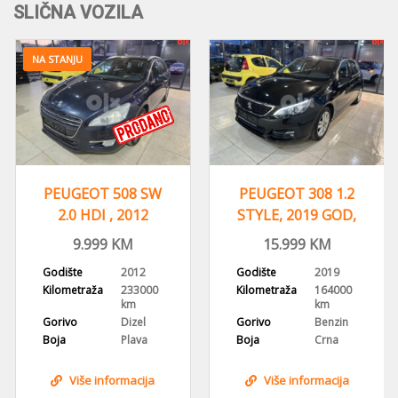
SLIČNA VOZILA
NA STANJU
PEUGEOT 508 SW
PEUGEOT 308 1.2
2.0 HDI , 2012
STYLE, 2019 GOD,
GODINA, NAVI,HEAD
NAVIGACIJA,ALU
9.999
KM
15.999
KM
UP
FELGE
Godište
2012
Godište
2019
Kilometraža
233000
Kilometraža
164000
km
km
Gorivo
Dizel
Gorivo
Benzin
Boja
Plava
Boja
Crna
Više informacija
Više informacija