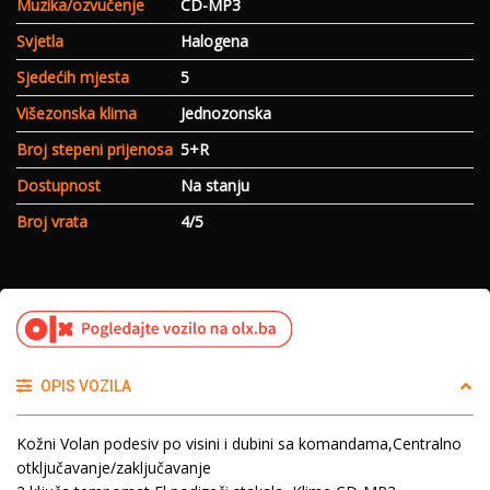
Muzika/ozvučenje
CD-MP3
Svjetla
Halogena
Sjedećih mjesta
5
Višezonska klima
Jednozonska
Broj stepeni prijenosa
5+R
Dostupnost
Na stanju
Broj vrata
4/5
OPIS VOZILA
Kožni Volan podesiv po visini i dubini sa komandama,Centralno
otključavanje/zaključavanje