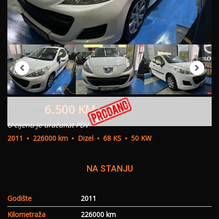
6.500
KM
6.999
KM
U cijenu je uračunat PDV
2011
226000 km
Dizel
68 KS
50 KW
NA STANJU
Godište
2011
Kilometraža
226000 km