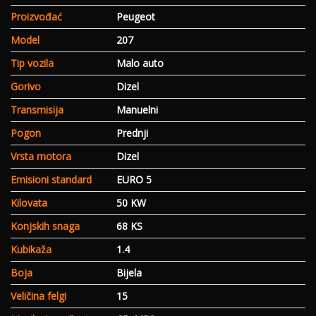
Proizvođać
Peugeot
Model
207
Tip vozila
Malo auto
Gorivo
Dizel
Transmisija
Manuelni
Pogon
Prednji
Vrsta motora
Dizel
Emisioni standard
EURO 5
Kilovata
50 KW
Konjskih snaga
68 KS
Kubikaža
1.4
Boja
Bijela
Veličina felgi
15