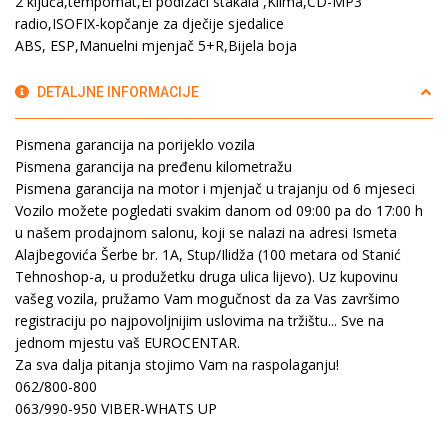
2 ključa,tempomat,El podizači stakala ,Klima,CD-MP3
radio,ISOFIX-kopčanje za dječije sjedalice
ABS, ESP,Manuelni mjenjač 5+R,Bijela boja
DETALJNE INFORMACIJE
Pismena garancija na porijeklo vozila
Pismena garancija na pređenu kilometražu
Pismena garancija na motor i mjenjač u trajanju od 6 mjeseci
Vozilo možete pogledati svakim danom od 09:00 pa do 17:00 h
u našem prodajnom salonu, koji se nalazi na adresi Ismeta
Alajbegovića Šerbe br. 1A, Stup/Ilidža (100 metara od Stanić
Tehnoshop-a, u produžetku druga ulica lijevo). Uz kupovinu
vašeg vozila, pružamo Vam mogučnost da za Vas završimo
registraciju po najpovoljnijim uslovima na tržištu... Sve na
jednom mjestu vaš EUROCENTAR.
Za sva dalja pitanja stojimo Vam na raspolaganju!
062/800-800
063/990-950 VIBER-WHATS UP