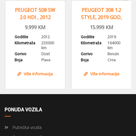
PEUGEOT 508 SW
PEUGEOT 308 1.2
2.0 HDI , 2012
STYLE, 2019 GOD,
GODINA, NAVI,HEAD
NAVIGACIJA,ALU
9.999
KM
15.999
KM
UP
FELGE
Godište
2012
Godište
2019
Kilometraža
233000
Kilometraža
164000
km
km
Gorivo
Dizel
Gorivo
Benzin
Boja
Plava
Boja
Crna
Više informacija
Više informacija
PONUDA VOZILA
Putnička vozila