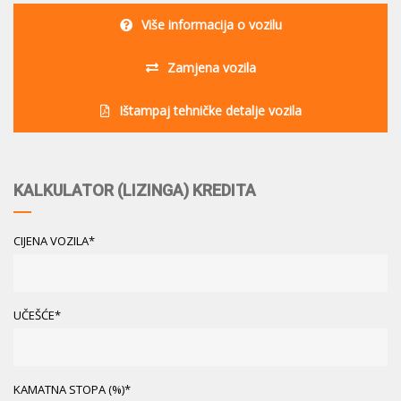
Više informacija o vozilu
Zamjena vozila
Ištampaj tehničke detalje vozila
KALKULATOR (LIZINGA) KREDITA
CIJENA VOZILA*
UČEŠĆE*
KAMATNA STOPA (%)*