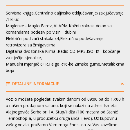
Servisna knjiga,Centralno daljinsko otključavanje/zaključavanje
,1 ključ
Maglenke - Maglo Farovi,ALARM,Kožni trokraki Volan sa
komandama podesiv po visini i dubini
Električni podizači stakala x4,Električno podešavanje
retrovizora sa žmigavcima
Digitalna dvozonska Klima ,Radio CD-MP3,ISOFIX - kopčanje
za dječije sjedalice,
Manuelni mjenjač 6+R,Felge R16-ke Zimske gume,Metalik crna
boja
DETALJNE INFORMACIJE
Vozilo možete pogledati svakim danom od 09:00 pa do 17:00 h
u našem prodajnom salonu, koji se nalazi na adresi Ismeta
Alajbegovića Šerbe br. 1A, Stup/Ilidža (100 metara od Stanić
Tehnoshop-a, u produžetku druga ulica lijevo). Uz kupovinu
vašeg vozila, pružamo Vam mogučnost da za Vas završimo