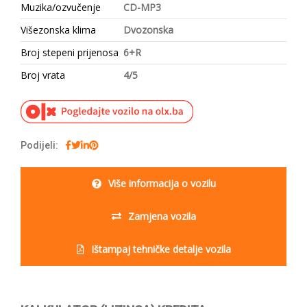
Muzika/ozvučenje
CD-MP3
Višezonska klima
Dvozonska
Broj stepeni prijenosa
6+R
Broj vrata
4/5
Podijeli:
Više informacija o vozilu
Zamjena vozila
Ištampaj tehničke detalje vozila