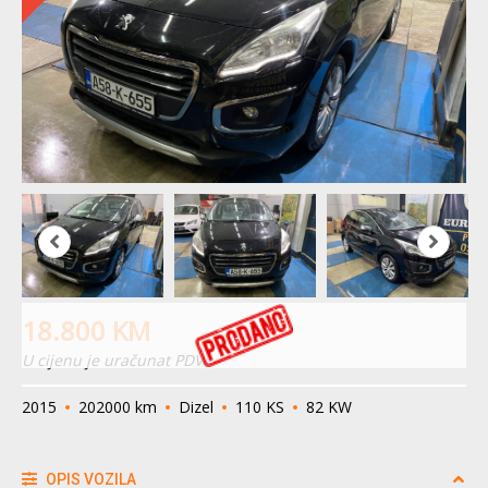
18.800
KM
U cijenu je uračunat PDV
2015
202000 km
Dizel
110 KS
82 KW
OPIS VOZILA