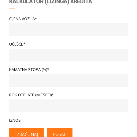
KALKULATOR (LIZINGA) KREDITA
CIJENA VOZILA*
UČEŠĆE*
KAMATNA STOPA (%)*
ROK OTPLATE (MJESECI)*
IZNOS
IZRAČUNAJ
Poništi