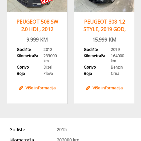
PEUGEOT 508 SW
PEUGEOT 308 1.2
2.0 HDI , 2012
STYLE, 2019 GOD,
GODINA,
NAVIGACIJA,ALU
9.999
KM
15.999
KM
NAVI,HEAD UP
FELGE
Godište
2012
Godište
2019
Kilometraža
233000
Kilometraža
164000
km
km
Gorivo
Dizel
Gorivo
Benzin
Boja
Plava
Boja
Crna
Više informacija
Više informacija
Godište
2015
Kilometraža
202000 km