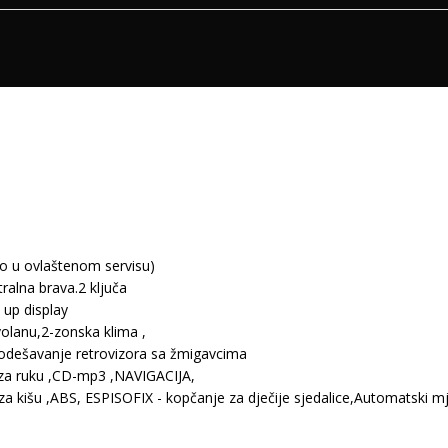
no u ovlaštenom servisu)
ralna brava.2 ključa
up display
olanu,2-zonska klima ,
 podešavanje retrovizora sa žmigavcima
n za ruku ,CD-mp3 ,NAVIGACIJA,
r za kišu ,ABS, ESPISOFIX - kopčanje za dječije sjedalice,Automatski m