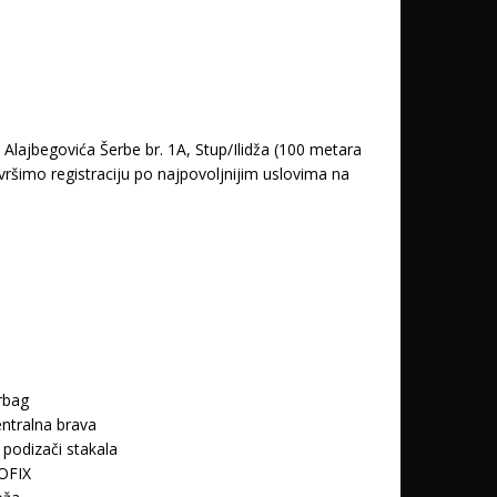
lajbegovića Šerbe br. 1A, Stup/Ilidža (100 metara
ršimo registraciju po najpovoljnijim uslovima na
rbag
ntralna brava
. podizači stakala
OFIX