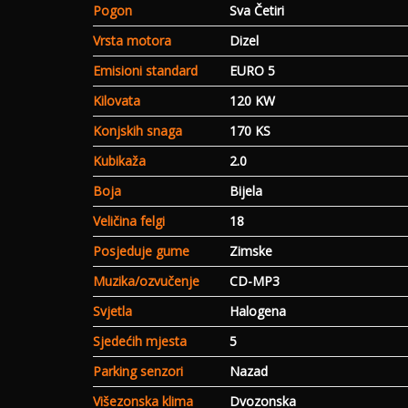
Pogon
Sva Četiri
Vrsta motora
Dizel
Emisioni standard
EURO 5
Kilovata
120 KW
Konjskih snaga
170 KS
Kubikaža
2.0
Boja
Bijela
Veličina felgi
18
Posjeduje gume
Zimske
Muzika/ozvučenje
CD-MP3
Svjetla
Halogena
Sjedećih mjesta
5
Parking senzori
Nazad
Višezonska klima
Dvozonska