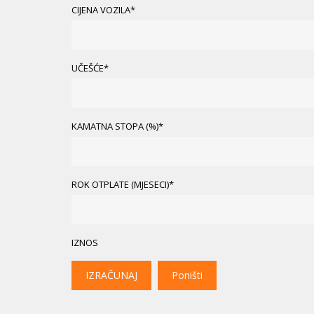
CIJENA VOZILA*
UČEŠĆE*
KAMATNA STOPA (%)*
ROK OTPLATE (MJESECI)*
IZNOS
IZRAČUNAJ
Poništi