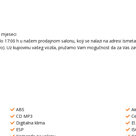
6 mjeseci
 17:00 h u našem prodajnom salonu, koji se nalazi na adresi Ismeta A
evo). Uz kupovinu vašeg vozila, pružamo Vam mogučnost da za Vas zav
ABS
Ai
CD MP3
Ce
Digitalna klima
El
ESP
IS