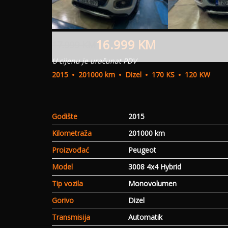
16.999
KM
17.999
KM
U cijenu je uračunat PDV
2015
201000 km
Dizel
170 KS
120 KW
Godište
2015
Kilometraža
201000 km
Proizvođać
Peugeot
Model
3008 4x4 Hybrid
Tip vozila
Monovolumen
Gorivo
Dizel
Transmisija
Automatik