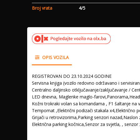
Broj vrata
4/5
OPIS VOZILA
REGISTROVAN DO 23.10.2024 GODINE
Servisna knjiga (vozilo redovno održavano i servisira
Centralno daljinsko otključavanje/zaključavanje / Cent
LED dnevna, Maglenke maglo-farovi,Panorama,Head 
Kožni trokraki volan sa komandama , F1 šaltanje na v
Tempomat ,Električni podizači stakala x4,Električno
Grijači u retrovizorima,Parking senzori nazad,Naslo
Električna parking kočnica,Senzor za svjetla, , senzo