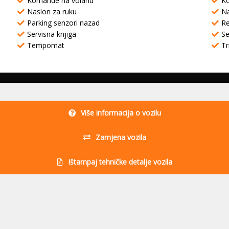
Komande na volanu
K
Naslon za ruku
Na
Parking senzori nazad
Re
Servisna knjiga
Se
Tempomat
Tr
Više informacija o vozilu
Zamjena vozila
Ištampaj tehničke detalje vozila