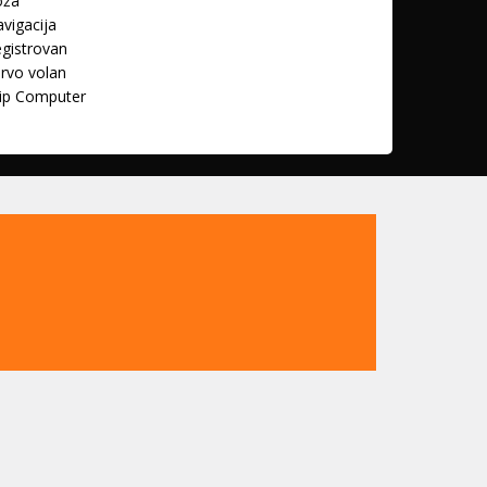
oža
vigacija
gistrovan
rvo volan
ip Computer