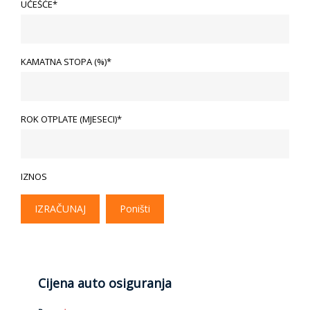
UČEŠĆE*
KAMATNA STOPA (%)*
ROK OTPLATE (MJESECI)*
IZNOS
IZRAČUNAJ
Poništi
Cijena auto osiguranja