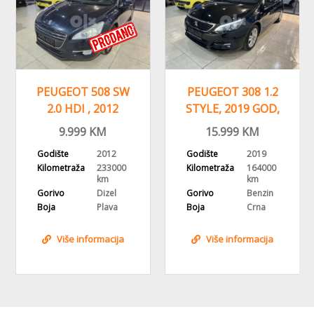
PEUGEOT 508 SW
PEUGEOT 308 1.2
2.0 HDI , 2012
STYLE, 2019 GOD,
GODINA,
NAVIGACIJA,ALU
9.999
KM
15.999
KM
NAVI,HEAD UP
FELGE
Godište
2012
Godište
2019
Kilometraža
233000
Kilometraža
164000
km
km
Gorivo
Dizel
Gorivo
Benzin
Boja
Plava
Boja
Crna
Više informacija
Više informacija