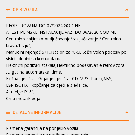
OPIS VOZILA
REGISTROVANA DO 07/2024 GODINE
ATEST PLINSKE INSTALACIJE VAŽI DO 06/2026 GODINE
Centralno daljinsko otključavanje/zaključavanje / Centralna
brava,1 ključ,
Manuelni Mjenjač 5+R,Naslon za ruku,Kožni volan podesiv po
visini i dubini sa komandama,
Električni podizači stakala,Električno podešavanje retrovizora
,Digitalna automatska Klima,
Kožna sjedišta , Grijanje sjedišta ,CD-MP3, Radio,ABS,
ESP,ISOFIX - kopčanje za dječije sjedalice,
Alu felge R16",
Crna metalik boja
DETALJNE INFORMACIJE
Pismena garancija na porijeklo vozila
Pismena garancija na pređenu kilometražu