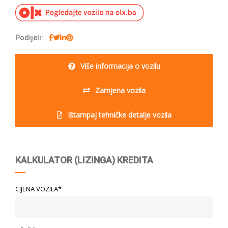
Podijeli:
Više informacija o vozilu
Zamjena vozila
Ištampaj tehničke detalje vozila
KALKULATOR (LIZINGA) KREDITA
CIJENA VOZILA*