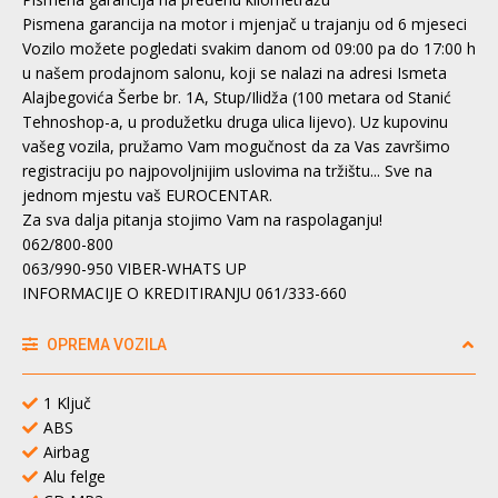
Pismena garancija na motor i mjenjač u trajanju od 6 mjeseci
Vozilo možete pogledati svakim danom od 09:00 pa do 17:00 h
u našem prodajnom salonu, koji se nalazi na adresi Ismeta
Alajbegovića Šerbe br. 1A, Stup/Ilidža (100 metara od Stanić
Tehnoshop-a, u produžetku druga ulica lijevo). Uz kupovinu
vašeg vozila, pružamo Vam mogučnost da za Vas završimo
registraciju po najpovoljnijim uslovima na tržištu... Sve na
jednom mjestu vaš EUROCENTAR.
Za sva dalja pitanja stojimo Vam na raspolaganju!
062/800-800
063/990-950 VIBER-WHATS UP
INFORMACIJE O KREDITIRANJU 061/333-660
OPREMA VOZILA
1 Ključ
ABS
Airbag
Alu felge