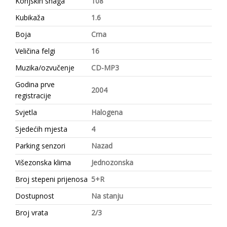
Konjskih snaga
108
Kubikaža
1.6
Boja
Crna
Veličina felgi
16
Muzika/ozvučenje
CD-MP3
Godina prve
2004
registracije
Svjetla
Halogena
Sjedećih mjesta
4
Parking senzori
Nazad
Višezonska klima
Jednozonska
Broj stepeni prijenosa
5+R
Dostupnost
Na stanju
Broj vrata
2/3