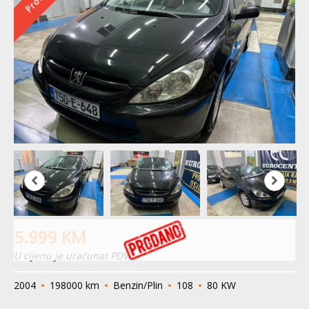
5.999
KM
U cijenu je uračunat PDV
2004
198000 km
Benzin/Plin
108
80 KW