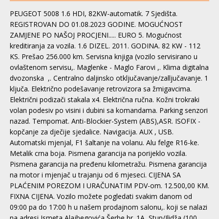
PEUGEOT 5008 1.6 HDI, 82KW-automatik. 7 Sjedišta.
REGISTROVAN DO 01.08.2023 GODINE. MOGUĆNOST
ZAMJENE PO NAŠOJ PROCJENI..... EURO 5. Mogućnost
kreditiranja za vozila. 1.6 DIZEL. 2011. GODINA. 82 KW - 112
KS. Prešao 256.000 km. Servisna knjiga (vozilo servisirano u
ovlaštenom servisu,. Maglenke - Maglo Farovi ,. Klima digitalna
dvozonska ,. Centralno daljinsko otključavanje/zalljučavanje. 1
ključa. Električno podešavanje retrovizora sa žmigavcima.
Električni podizači stakala x4. Električna ručna. Kožni trokraki
volan podesiv po visini i dubini sa komandama. Parking senzori
nazad. Tempomat. Anti-Blockier-System (ABS),ASR. ISOFIX -
kopčanje za dječije sjedalice. Navigacija. AUX , USB.
Automatski mjenjal, F1 šaltanje na volanu. Alu felge R16-ke.
Metalik crna boja. Pismena garancija na porijeklo vozila.
Pismena garancija na pređenu kilometražu. Pismena garancija
na motor i mjenjač u trajanju od 6 mjeseci. CIJENA SA
PLAĆENIM POREZOM I URAČUNATIM PDV-om. 12.500,00 KM.
FIXNA CIJENA. Vozilo možete pogledati svakim danom od
09:00 pa do 17:00 h u našem prodajnom salonu,. koji se nalazi
na adresi Ismeta Alajbegovića Šerbe br. 1A, Stup/Ilidža (100