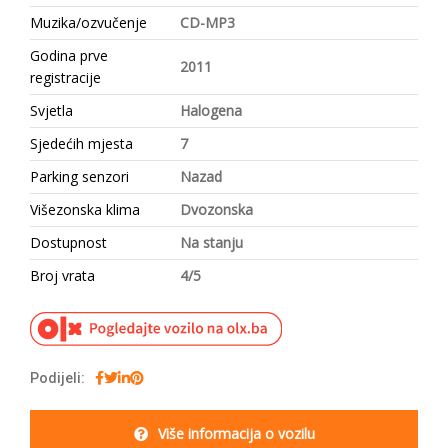
Muzika/ozvučenje
CD-MP3
Godina prve
2011
registracije
Svjetla
Halogena
Sjedećih mjesta
7
Parking senzori
Nazad
Višezonska klima
Dvozonska
Dostupnost
Na stanju
Broj vrata
4/5
Podijeli:
Više informacija o vozilu