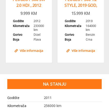
2.0 HDI , 2012
STYLE, 2019 GOD,
GODINA,
NAVIGACIJA,ALU
9.999
KM
15.999
KM
NAVI,HEAD UP
FELGE
Godište
2012
Godište
2019
Kilometraža
233000
Kilometraža
164000
km
km
Gorivo
Dizel
Gorivo
Benzin
Boja
Plava
Boja
Crna
Više informacija
Više informacija
NA STANJU
Godište
2011
Kilometraža
256000 km