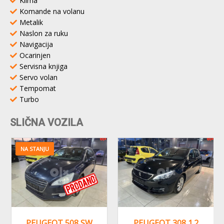
Klima
Komande na volanu
Metalik
Naslon za ruku
Navigacija
Ocarinjen
Servisna knjiga
Servo volan
Tempomat
Turbo
SLIČNA VOZILA
NA STANJU
PEUGEOT 508 SW
PEUGEOT 308 1.2