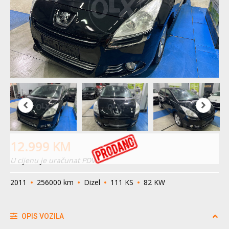
12.999
KM
U cijenu je uračunat PDV
2011
256000 km
Dizel
111 KS
82 KW
OPIS VOZILA