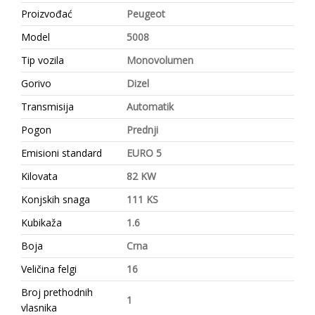
Proizvođać
Peugeot
Model
5008
Tip vozila
Monovolumen
Gorivo
Dizel
Transmisija
Automatik
Pogon
Prednji
Emisioni standard
EURO 5
Kilovata
82 KW
Konjskih snaga
111 KS
Kubikaža
1.6
Boja
Crna
Veličina felgi
16
Broj prethodnih
1
vlasnika